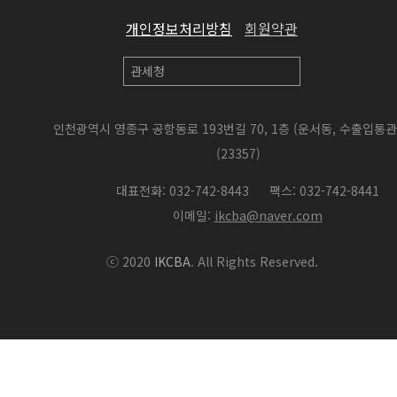
개인정보처리방침
회원약관
인천광역시 영종구 공항동로 193번길 70, 1층 (운서동, 수출입통
(23357)
대표전화: 032-742-8443
팩스: 032-742-8441
이메일:
ikcba@naver.com
ⓒ 2020
IKCBA
. All Rights Reserved.