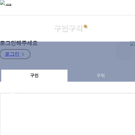
구인구직
로그인해주세요
로그인
지회소개
구인
구직
관세사
자료마당
소식터
구인구직